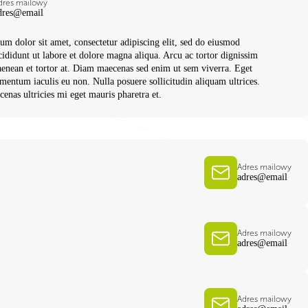
dres mailowy
dres@email
m dolor sit amet, consectetur adipiscing elit, sed do eiusmod
ididunt ut labore et dolore magna aliqua. Arcu ac tortor dignissim
aenean et tortor at. Diam maecenas sed enim ut sem viverra. Eget
entum iaculis eu non. Nulla posuere sollicitudin aliquam ultrices.
nas ultricies mi eget mauris pharetra et.
Adres mailowy
adres@email
Adres mailowy
adres@email
Adres mailowy