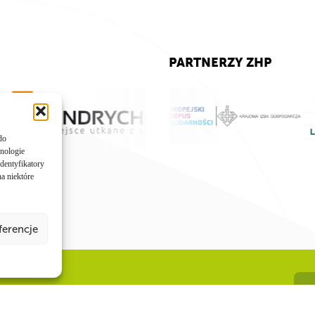
PARTNERZY ZHP
do
hnologie
dentyfikatory
a niektóre
ferencje
I