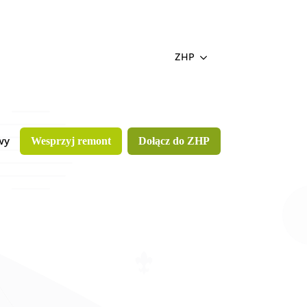
ZHP
wy
Wesprzyj remont
Dołącz do ZHP