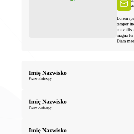
A
a
Lorem ipsu
tempor inc
convallis 
magna ferm
Diam maece
Imię Nazwisko
Przewodniczący
Imię Nazwisko
Przewodniczący
Imię Nazwisko