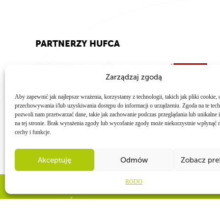
PARTNERZY HUFCA
Zarządzaj zgodą
Aby zapewnić jak najlepsze wrażenia, korzystamy z technologii, takich jak pliki cookie, 
przechowywania i/lub uzyskiwania dostępu do informacji o urządzeniu. Zgoda na te tec
pozwoli nam przetwarzać dane, takie jak zachowanie podczas przeglądania lub unikalne i
na tej stronie. Brak wyrażenia zgody lub wycofanie zgody może niekorzystnie wpłynąć n
cechy i funkcje.
Akceptuję
Odmów
Zobacz pre
RODO
WSPÓLNIE DLA HARCERSKIEJ MISJ