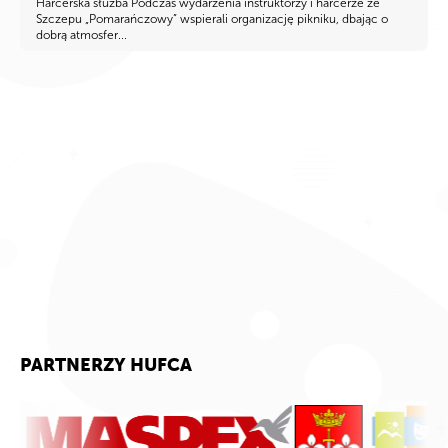
Harcerska służba Podczas wydarzenia instruktorzy i harcerze ze
Szczepu „Pomarańczowy” wspierali organizację pikniku, dbając o
dobrą atmosfer...
PARTNERZY HUFCA