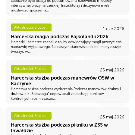
Spotkanie było okazją do podsumowania dziewięciu miesięcy
intensywnej pracy harcerskiej. Instruktorzy i drużynowi mieli
możliwość spojrzenia...
Aktualności, Służba...
1 cze 2026
Harcerska magia podczas Bajkolandii 2026
Harcerki i harcerze zadbali o to, by odwiedzający mogli przeżyć coś
naprawdę wyjątkowego. Na naszym stanowisku dzieci miały okazję
tworzyć w...
Aktualności, Służba...
25 maj 2026
Harcerska służba podczas manewrów OSW w
Kaczynie
Harcerska służba podczas wydarzenia Podczas manewrów druhny i
druhowie z „Baksztagu” odpowiadali za obsługę punktów
kontrolnych, rozmieszczo...
Aktualności, Służba...
23 maj 2026
Harcerska służba podczas pikniku w ZSS w
Inwałdzie