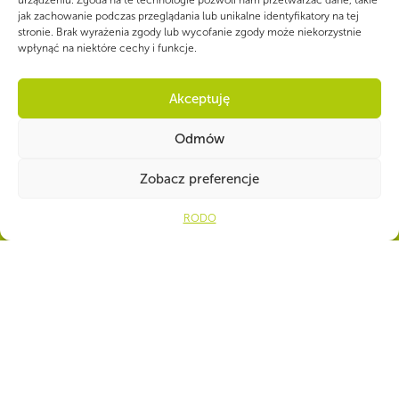
urządzeniu. Zgoda na te technologie pozwoli nam przetwarzać dane, takie
jak zachowanie podczas przeglądania lub unikalne identyfikatory na tej
stronie. Brak wyrażenia zgody lub wycofanie zgody może niekorzystnie
wpłynąć na niektóre cechy i funkcje.
WSPÓLNIE DLA HARCERSKIEJ MISJI
Twoje wsparcie, nasza
Akceptuję
siła!
Odmów
Zobacz preferencje
Ot
Numer konta do darowizn na rzecz Hufca ZHP
Andrychów
RODO
98 1140 1010 0000 5720 1500
1009
CZY WIESZ, ŻE...