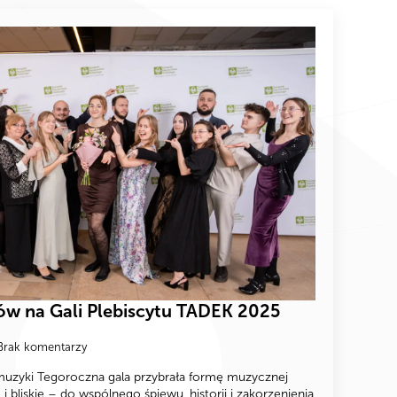
w na Gali Plebiscytu TADEK 2025
Brak komentarzy
 muzyki Tegoroczna gala przybrała formę muzycznej
i bliskie – do wspólnego śpiewu, historii i zakorzenienia