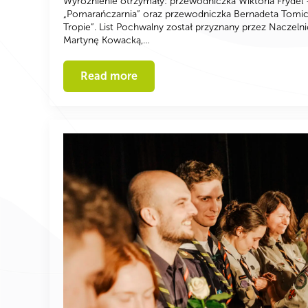
Wyróżnienie otrzymały: przewodniczka Wiktoria Fryde
„Pomarańczarnia” oraz przewodniczka Bernadeta Tomi
Tropie”. List Pochwalny został przyznany przez Naczeln
Martynę Kowacką,…
Read more