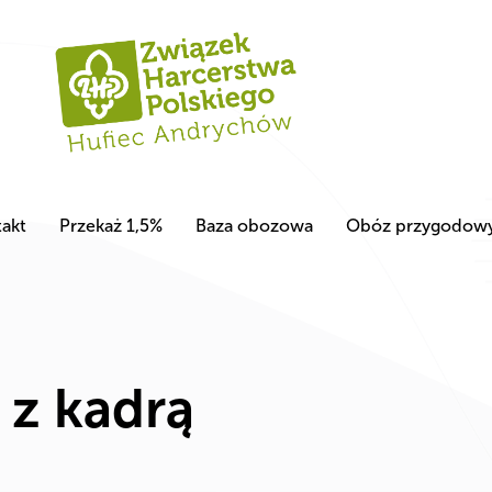
akt
Przekaż 1,5%
Baza obozowa
Obóz przygodow
 z kadrą