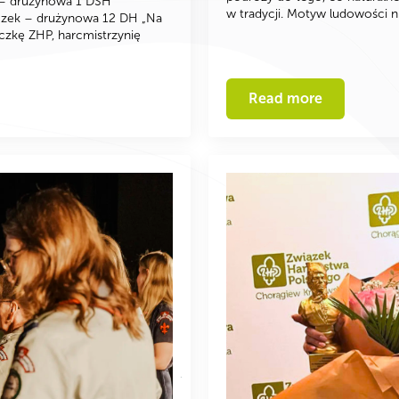
l – drużynowa 1 DSH
w tradycji. Motyw ludowości n
czek – drużynowa 12 DH „Na
iczkę ZHP, harcmistrzynię
Read more