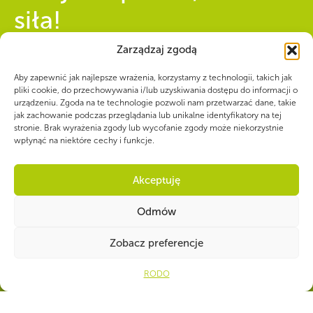
siła!
Zarządzaj zgodą
Numer konta do darowizn na rzecz Hufca ZHP
Andrychów
Aby zapewnić jak najlepsze wrażenia, korzystamy z technologii, takich jak
98 1140 1010 0000 5720 1500
pliki cookie, do przechowywania i/lub uzyskiwania dostępu do informacji o
urządzeniu. Zgoda na te technologie pozwoli nam przetwarzać dane, takie
1009
jak zachowanie podczas przeglądania lub unikalne identyfikatory na tej
stronie. Brak wyrażenia zgody lub wycofanie zgody może niekorzystnie
wpłynąć na niektóre cechy i funkcje.
Akceptuję
CZY WIESZ, ŻE...
Odmów
Drużynowi ZHP przepracowują społecznie łącznie 8 mln godzin w ciągu
roku. Jeżeli przeliczyć to na złotówki, wartość pracy wolontariackiej
Zobacz preferencje
Ot
wyniosłaby 136 mln zł.
RODO